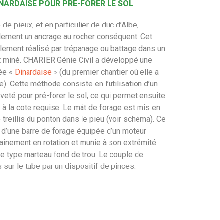
NARDAISE POUR PRÉ-FORER LE SOL
e pieux, et en particulier de duc d’Albe,
lement un ancrage au rocher conséquent. Cet
lement réalisé par trépanage ou battage dans un
t miné. CHARIER Génie Civil a développé une
ée «
Dinardaise
» (du premier chantier où elle a
). Cette méthode consiste en l’utilisation d’un
veté pour pré-forer le sol, ce qui permet ensuite
u à la cote requise. Le mât de forage est mis en
 treillis du ponton dans le pieu (voir schéma). Ce
d’une barre de forage équipée d’un moteur
raînement en rotation et munie à son extrémité
age type marteau fond de trou. Le couple de
s sur le tube par un dispositif de pinces.