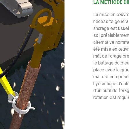
LA MÉTHODE DI
La mise en œuvre d
nécessite généra
ancrage est usuel
sol préalablemen
alternative nomm
été mise en œuvre
mât de forage bre
le battage du pie
place avec la grue
mât est composé 
hydraulique d’ent
d’un outil de for
rotation est requi