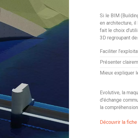
Si le BIM (Buildi
en architecture, i
fait le choix d’ut
3D regroupant de
Faciliter l’exploi
Présenter claire
Mieux expliquer l
Evolutive, la maqu
d'échange commun 
la compréhension 
Découvrir la fich