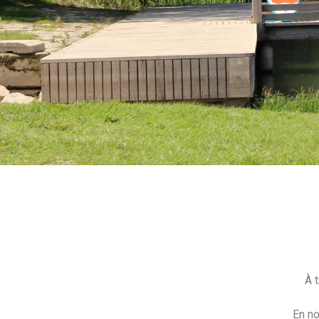
À 
En no