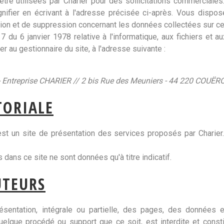
 être utilisées par Charier pour des sollicitations commerciale
gnifier en écrivant à l'adresse précisée ci-après. Vous dispos
ation et de suppression concernant les données collectées sur ce
7 du 6 janvier 1978 relative à l'informatique, aux fichiers et aux
r au gestionnaire du site, à l'adresse suivante :
 Entreprise CHARIER // 2 bis Rue des Meuniers - 44 220 COUËR
TORIALE
 est un site de présentation des services proposés par Charier
 dans ce site ne sont données qu'à titre indicatif.
UTEURS
ésentation, intégrale ou partielle, des pages, des données 
 quelque procédé ou support que ce soit, est interdite et const