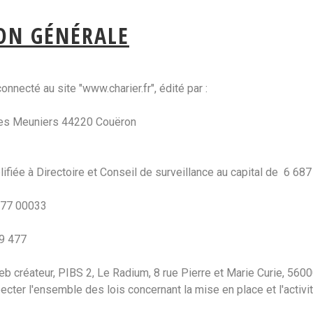
ON GÉNÉRALE
nnecté au site "www.charier.fr", édité par :
 des Meuniers 44220 Couëron
ifiée à Directoire et Conseil de surveillance au capital de 6 68
477 00033
9 477
b créateur, PIBS 2, Le Radium, 8 rue Pierre et Marie Curie, 560
cter l'ensemble des lois concernant la mise en place et l'activité