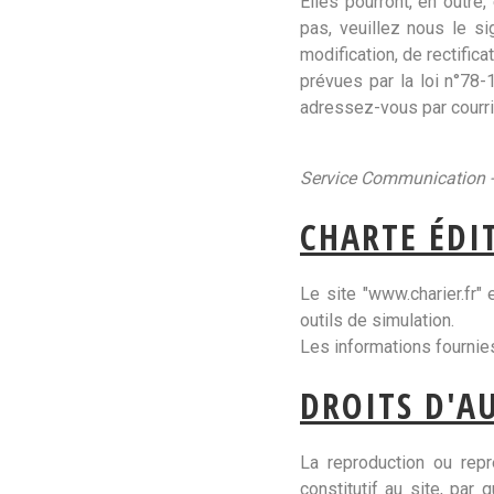
Elles pourront, en outre,
pas, veuillez nous le si
modification, de rectific
prévues par la loi n°78-1
adressez-vous par courrie
Service Communication -
CHARTE ÉDI
Le site "www.charier.fr"
outils de simulation.
Les informations fournies
DROITS D'A
La reproduction ou repr
constitutif au site, par