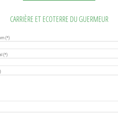
CARRIÈRE ET ECOTERRE DU GUERMEUR
nom
(*)
al
(*)
)