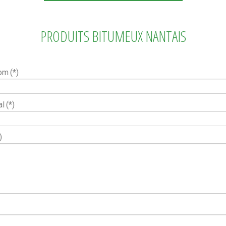
PRODUITS BITUMEUX NANTAIS
nom
(*)
al
(*)
)