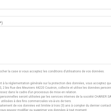
*)
ocher la case si vous acceptez les conditions d’utilisations de vos données.
à la réglementation générale sur la protection des données, vous acceptez que
, 2 bis Rue des Meuniers 44220 Couëron, collecte et utilise les données person
nissez dans le cadre d’un processus de mise en relation.
ersonnelles seront utilisées par les services internes de la société CHARIER SA
 utilisées à des fins commerciales vis-à-vis de tiers.
raitement de vos données est limitée à trois (3) ans à compter du dernier contact
vous pouvez modifier ou supprimer vos données à tout moment.