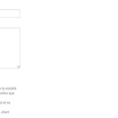
 la société
nelles que
S et ne
, étant