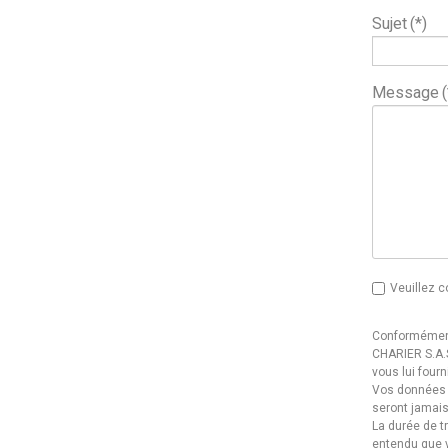
Sujet
(*)
Message
(
Veuillez c
Conformément 
CHARIER S.A.S
vous lui four
Vos données p
seront jamais
La durée de t
entendu que 