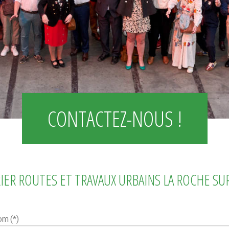
CONTACTEZ-NOUS !
IER ROUTES ET TRAVAUX URBAINS LA ROCHE SU
nom
(*)