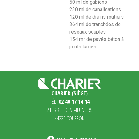
50 ml de gabions
230 ml de canalisations
120 ml de drains routiers
364 ml de tranchées de
réseaux souples
154 m² de pavés béton à
joints larges
CHARIER (SIÈGE)
TÉL :
02 40 17 14 14
2 BIS RUE DES MEUNIERS
44220 COUËRON