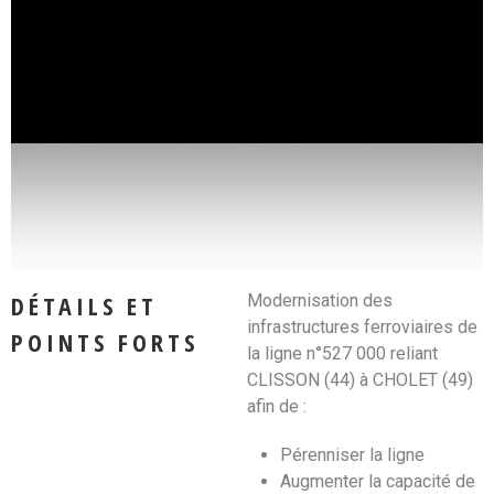
DÉTAILS ET
Modernisation des
infrastructures ferroviaires de
POINTS FORTS
la ligne n°527 000 reliant
CLISSON (44) à CHOLET (49)
afin de :
Pérenniser la ligne
Augmenter la capacité de