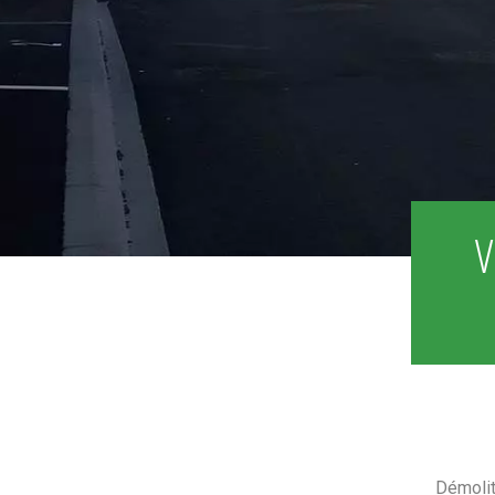
V
Démolit