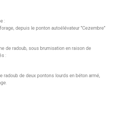
s
e :
éforage, depuis le ponton autoélévateur "Cezembre"
e de radoub, sous brumisation en raison de
és :
e radoub de deux pontons lourds en béton armé,
age.