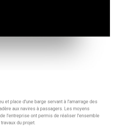
eu et place d'une barge servant à l'amarrage des
cadère aux navires à passagers. Les moyens
e l'entreprise ont permis de réaliser l'ensemble
travaux du projet.