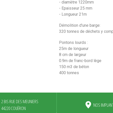
- diamètre 1220mm
- Epaisseur 25 mm
- Longueur 21m
Démolition d'une barge:
320 tonnes de déchets y comp
Pontons lourds :
25m de longueur
8 cm de largeur
0.9m de franc-bord lège
150 m3 de béton
400 tonnes
2 BIS RUE DES MEUNIERS
NOS IMPLAN
44220 COUËRON