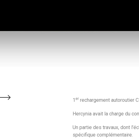
er
1
rechargement autoroutier C
Hercynia avait la charge du con
Un partie des travaux, dont l’é
spécifique complémentaire.