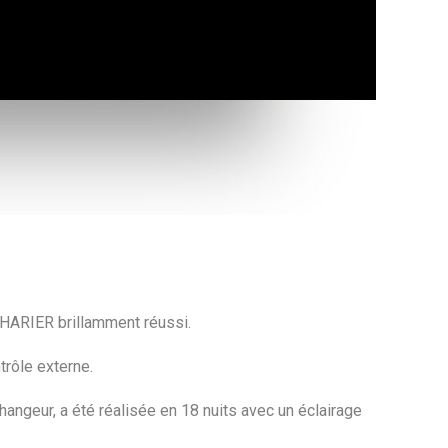
HARIER brillamment réussi.
trôle externe.
changeur, a été réalisée en 18 nuits avec un éclairage