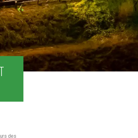
T
)
ours des