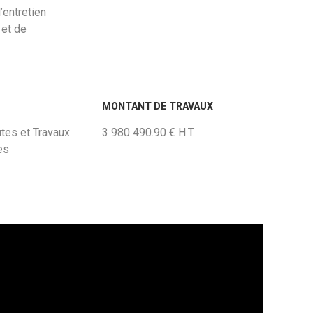
’entretien
 et de
MONTANT DE TRAVAUX
es et Travaux
3 980 490.90 € H.T.
es