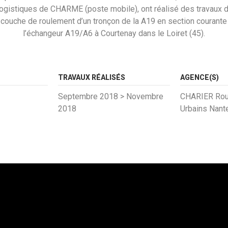
gistiques de CHARME (poste mobile), ont réalisé des travaux d
 couche de roulement d’un tronçon de la A19 en section courante
l’échangeur A19/A6 à Courtenay dans le Loiret (45).
TRAVAUX RÉALISÉS
AGENCE(S)
Septembre 2018 > Novembre
CHARIER Rout
2018
Urbains Nant