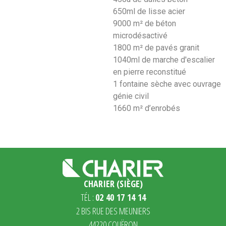
650ml de lisse acier
9000 m² de béton
microdésactivé
1800 m² de pavés granit
1040ml de marche d'escalier
en pierre reconstitué
1 fontaine sèche avec ouvrage
génie civil
1660 m² d’enrobés
CHARIER (SIÈGE)
TÉL :
02 40 17 14 14
2 BIS RUE DES MEUNIERS
44220 COUËRON