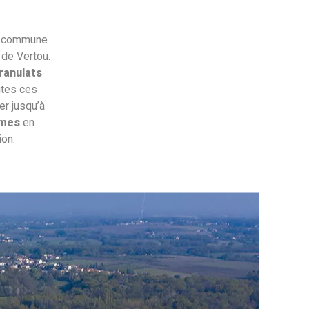
la commune
 de Vertou.
ranulats
utes ces
er jusqu’à
rmes
en
ion.