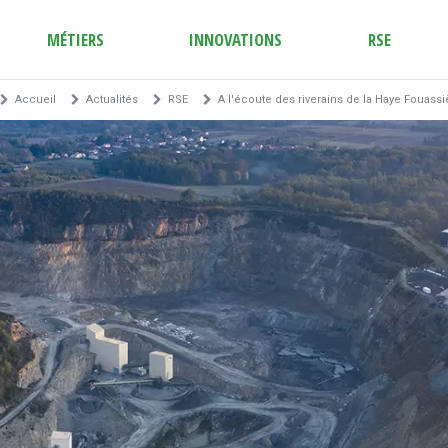
MÉTIERS
INNOVATIONS
RSE
Accueil
Actualités
RSE
A l'écoute des riverains de la Haye Fouassi