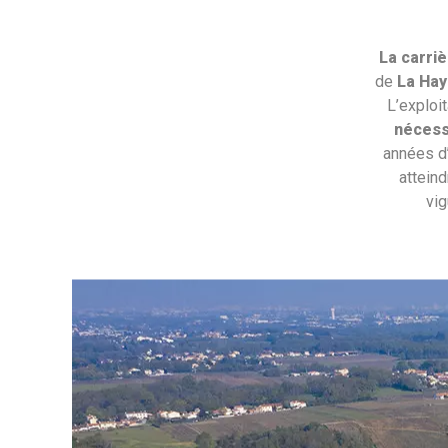
La carriè
de
La Hay
L’exploi
nécess
années d’
attein
vig