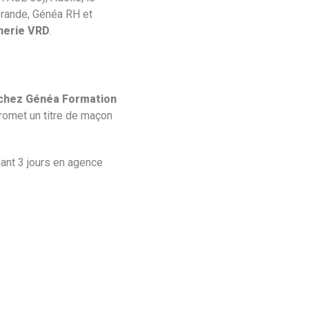
uérande, Généa RH et
nnerie VRD
.
e chez Généa Formation
romet un titre de maçon
ant 3 jours en agence