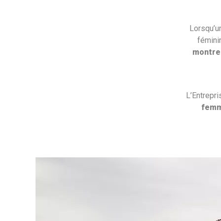
Lorsqu’un
fémini
montrer
L’Entrepr
fem