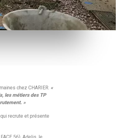
umaines chez CHARIER.
«
s, les métiers des TP
crutement. »
qui recrute et présente
FACE 56), Adelis, le