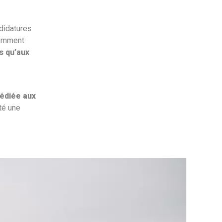
ndidatures
Comment
s qu’aux
édiée aux
té une