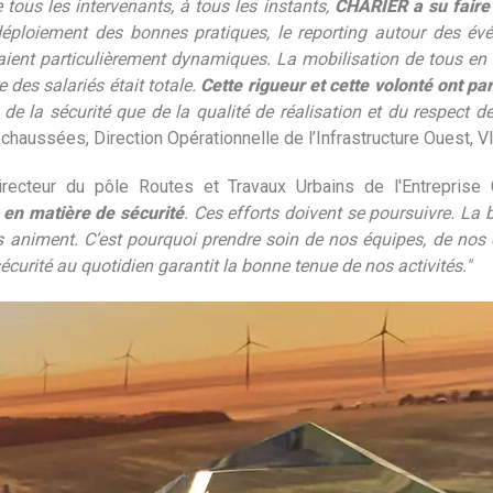
 tous les intervenants, à tous les instants,
CHARIER a su faire 
e déploiement des bonnes pratiques, le reporting autour des év
aient particulièrement dynamiques. La mobilisation de tous en 
e des salariés était totale.
Cette rigueur et cette volonté ont par
 de la sécurité que de la qualité de réalisation et du respect d
chaussées, Direction Opérationnelle de l’Infrastructure Ouest, V
recteur du pôle Routes et Travaux Urbains de l'Entrepris
en matière de sécurité
. Ces efforts doivent se poursuivre. La b
s animent. C’est pourquoi prendre soin de nos équipes, de nos c
écurité au quotidien garantit la bonne tenue de nos activités."