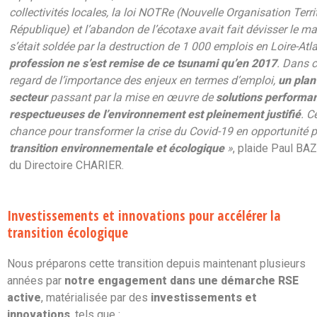
collectivités locales, la loi NOTRe (Nouvelle Organisation Territ
République) et l’abandon de l’écotaxe avait fait dévisser le m
s’était soldée par la destruction de 1 000 emplois en Loire-Atl
profession ne s’est remise de ce tsunami qu’en 2017
. Dans c
regard de l’importance des enjeux en termes d’emploi,
un plan
secteur
passant par la mise en œuvre de
solutions performan
respectueuses de l’environnement est pleinement justifié
. C
chance pour transformer la crise du Covid-19 en opportunité 
transition environnementale et écologique
»
, plaide Paul BA
du Directoire CHARIER.
Investissements et innovations pour accélérer la
transition écologique
Nous préparons cette transition depuis maintenant plusieurs
années par
notre engagement dans une démarche RSE
active
, matérialisée par des
investissements et
innovations
, tels que :