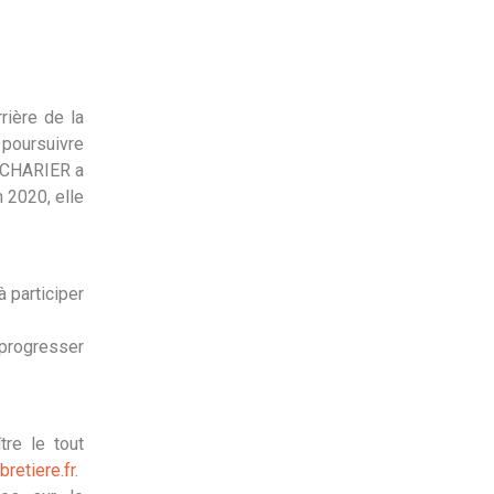
rière de la
e poursuivre
e CHARIER a
 2020, elle
à participer
 progresser
tre le tout
retiere.fr
.