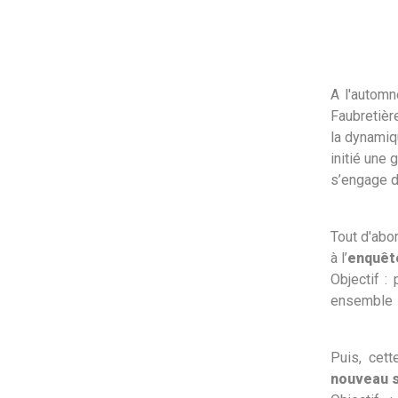
A l'automn
Faubretière
la dynamiq
initié une
s’engage d
Tout d'abor
à l’
enquête
Objectif :
ensemble
Puis, cett
nouveau si